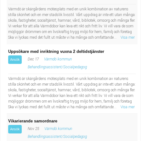
Industriell tillverkning
Behandlingsassistent/Socialpedagog
Värmdö är skärgårdens mötesplats med en unik kombination av naturens
stilla skönhet och en mer stadslik livsstil. Vårt uppdrag är inte ett utan många:
skola, fastigheter, socialtjänst, hamnar, vård, bibliotek, omsorg och många fler.
Installation, drift, underhåll
Tandsköterska
Vi verkar för att alla Värmdöbor kan leva ett rikt och fritt liv. Vi vill vara de som
möjliggör drömmen om en livskraftig trygg miljö för hem, familj och företag
Kropps- och skönhetsvård
Budbilsförare
Ska vi lyckas med det fullt ut måste vi ha många och omfattande...
Visa mer
Uppsökare med inriktning vuxna 2 deltidstjänster
Kultur, media, design
Tidningsbud/Tidningsdistributör
Dec 17
Värmdö kommun
Ansök
Militärt arbete
Lärare i fritidshem/Fritidspedagog
Behandlingsassistent/Socialpedagog
Värmdö är skärgårdens mötesplats med en unik kombination av naturens
Naturbruk
Taxiförare/Taxichaufför
stilla skönhet och en mer stadslik livsstil. Vårt uppdrag är inte ett utan många:
skola, fastigheter, socialtjänst, hamnar, vård, bibliotek, omsorg och många fler.
Vi verkar för att alla Värmdöbor kan leva ett rikt och fritt liv. Vi vill vara de som
Naturvetenskapligt arbete
Läkarsekreterare/Vårdadmin/Medicinsk
möjliggör drömmen om en livskraftig trygg miljö för hem, familj och företag
Ska vi lyckas med det fullt ut måste vi ha många och omfattande...
Visa mer
sekreterare
Pedagogiskt arbete
Vikarierande samordnare
Lastbilsförare m.fl.
Sanering och renhållning
Nov 25
Värmdö kommun
Ansök
Behandlingsassistent/Socialpedagog