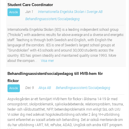
Student Care Coordinator
Jun 1
Internationella Engelska Skolan i Sverige AB
Ansök
Behandlingsassistent/Socialpedagog
Internationella Engelska Skolan (IES) is a leading independent school group
("friskola") with academic results far above average and a diverse and energetic
staff. Teaching is through both Swedish and English, with English the
language of the corridors. IES is one of Sweden's largest school groups at
"Grundskolan" with 43 schools and around 30,000 students across the
country. IES has grown steadily and maintained quality since 1993. More
about the compan...
Visa mer
Behandlingsassistent/socialpedagog till HVB-hem för
flickor
Dec 9
Akqa AB
Behandlingsassistent/Socialpedagog
Ansök
Aspviksgården är ett familjärt HVB-hem för flickor i åldrarna 14-19 år med
omsorgsbrist, skolproblematik, självskadebeteende, relationsproblem, trauma,
heder- och våldsutsatthet, NFP, beteendeproblematik mm enligt SoL och LVU.
Vi söker dig med adekvat högskoleutbildning och/eller 2 årig YH-utbildning
samt erfarenhet av socialt arbete och behandling. Det är också meriterande om
du har utbildning i ART, MI, rePulse, ADAD, UngDok och andra KBT program.