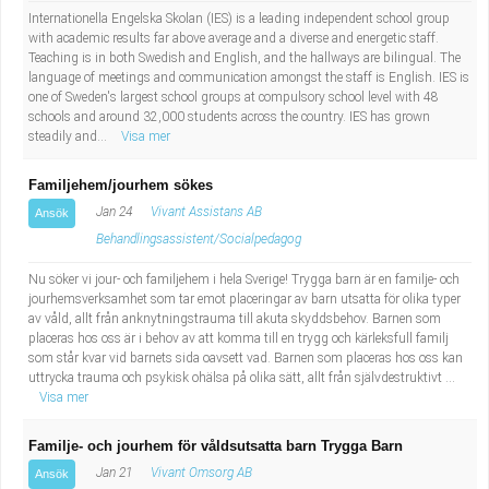
Internationella Engelska Skolan (IES) is a leading independent school group
with academic results far above average and a diverse and energetic staff.
Teaching is in both Swedish and English, and the hallways are bilingual. The
language of meetings and communication amongst the staff is English. IES is
one of Sweden's largest school groups at compulsory school level with 48
schools and around 32,000 students across the country. IES has grown
steadily and...
Visa mer
Familjehem/jourhem sökes
Jan 24
Vivant Assistans AB
Ansök
Behandlingsassistent/Socialpedagog
Nu söker vi jour- och familjehem i hela Sverige! Trygga barn är en familje- och
jourhemsverksamhet som tar emot placeringar av barn utsatta för olika typer
av våld, allt från anknytningstrauma till akuta skyddsbehov. Barnen som
placeras hos oss är i behov av att komma till en trygg och kärleksfull familj
som står kvar vid barnets sida oavsett vad. Barnen som placeras hos oss kan
uttrycka trauma och psykisk ohälsa på olika sätt, allt från självdestruktivt ...
Visa mer
Familje- och jourhem för våldsutsatta barn Trygga Barn
Jan 21
Vivant Omsorg AB
Ansök