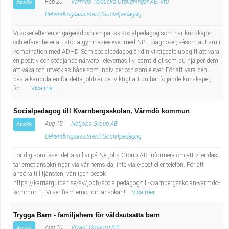
Feb 20
Värmdö Tekniska Utbildningar AB, Vtu
Ansök
Behandlingsassistent/Socialpedagog
Vi söker efter en engagerad och empatisk socialpedagog som har kunskaper
och erfarenheter att stötta gymnasieelever med NPF-diagnoser, såsom autism i
kombination med ADHD. Som socialpedagog är din viktigaste uppgift att vara
en positiv och stödjande närvaro i elevernas liv, samtidigt som du hjälper dem
att växa och utvecklas både som individer och som elever. För att vara den
bästa kandidaten för detta jobb är det viktigt att du har följande kunskaper,
för...
Visa mer
Socialpedagog till Kvarnbergsskolan, Värmdö kommun
Aug 15
Netjobs Group AB
Ansök
Behandlingsassistent/Socialpedagog
För dig som läser detta vill vi på Netjobs Group AB informera om att vi endast
tar emot ansökningar via vår hemsida, inte via e-post eller telefon. För att
ansöka till tjänsten, vänligen besök
https://karriarguiden.se/sv/jobb/socialpedagog-till-kvarnbergsskolan-varmdo-
kommun-1. Vi ser fram emot din ansökan!
Visa mer
Trygga Barn - familjehem för våldsutsatta barn
Aug 10
Vivant Omsorg AB
Ansök