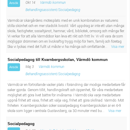
Okt 14
Värmdö kommun
Ansök
Behandlingsassistent/Socialpedagog
Värmdö är skärgårdens mötesplats med en unik kombination av naturens
stilla skönhet och en mer stadslik livsstil. Vårt uppdrag är inte ett utan många:
skola, fastigheter, socialtjänst, hamnar, vård, bibliotek, omsorg och många fler.
Vi verkar för att alla Värmdöbor kan leva ett rikt och fritt liv. Vi vill vara de som
möjliggör drömmen om en livskraftig trygg miljö för hem, familj och företag
Ska vi lyckas med det fullt ut måste vi ha många och omfattande...
Visa mer
Socialpedagog till Kvarnbergsskolan, Värmdö kommun
Maj 3
Värmdö kommun
Ansök
Behandlingsassistent/Socialpedagog
Värmdö är en förtrollande vacker plats i förändring där modiga medarbetare får
saker gjorda. Genom tillit, handlingskraft och öppenhet, får våra medarbetare
möjlighet att göra livet bättre för invånarna. I Värmdö ska varje medarbetare
uppnå frihet att växa, frihet att välja väg, frihet att göra skillnad. Värmdö. Möt
friheten. Kvarnbergsskolan söker socialpedagog Kvarnbergsskolan är en 6-9
skola som ligger i centrala Gustavsberg, ca 30 minuter med bu...
Visa mer
Socialpedagog