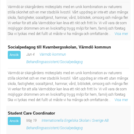
Fastighetsskötare
Socialt arbete
Värmdö är skärgårdens mötesplats med en unik kombination av naturens
stilla skönhet och en mer stadslik livsstil. Vårt uppdrag är inte ett utan många:
Informatör/Kommunikatör
Säkerhetsarbete
skola, fastigheter, socialtjänst, hamnar, vård, bibliotek, omsorg och många fler.
Vi verkar för att alla Värmdöbor kan leva ett rikt och fritt liv. Vi vill vara de som
möjliggör drömmen om en livskraftig trygg miljö för hem, familj och företag
Brevbärare
Tekniskt arbete
Ska vi lyckas med det fullt ut måste vi ha många och omfattande...
Visa mer
Sjuksköterska, grundutbildad
Transport
Socialpedagog till Kvarnbergsskolan, Värmdö kommun
Jun 4
Värmdö kommun
Ansök
Kock, storhushåll
Behandlingsassistent/Socialpedagog
Värmdö är skärgårdens mötesplats med en unik kombination av naturens
Undersköterska, vård- o specialavd. o mottagning
stilla skönhet och en mer stadslik livsstil. Vårt uppdrag är inte ett utan många:
skola, fastigheter, socialtjänst, hamnar, vård, bibliotek, omsorg och många fler.
Vi verkar för att alla Värmdöbor kan leva ett rikt och fritt liv. Vi vill vara de som
Bibliotekarie
möjliggör drömmen om en livskraftig trygg miljö för hem, familj och företag
Ska vi lyckas med det fullt ut måste vi ha många och omfattande...
Visa mer
Administrativ assistent
Student Care Coordinator
Lärare i gymnasiet
Maj 19
Internationella Engelska Skolan i Sverige AB
Ansök
Behandlingsassistent/Socialpedagog