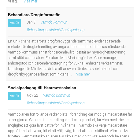
Vi läg...
Visa mer
Behandlare/Droginformatör
Jan 3
Värmdö kommun
Ansök
Behandlingsassistent/Socialpedagog
En unik chans att arbeta drogförebyggande samt med evidensbaserade
metoder för drogbehandling av unga och föräldrastöd till deras närstående.
Värmdö kommuns enhet för beroendevård, består av myndighetsutövning
samt stöd och insatser. Förutom MiniMaria ingår t.ex. Case manager,
anhörigstöd och beroendemottagning för vuxna i enhetens verksamheter.
Uppdraget för MiniMaria är bla att ansvara för delar av det alkohol och
drogförebyggande arbetet som riktar si...
Visa mer
Socialpedagog till Hemmestaskolan
Nov 22
Värmdö kommun
Ansök
Behandlingsassistent/Socialpedagog
Värmdö är en förtrollande vacker plats i förändring där modiga medarbetare får
saker gjorda. Genom tillit, handlingskraft och öppenhet, får våra medarbetare
möjlighet att göra livet bättre för invånarna. I Värmdö ska varje medarbetare
uppnå frihet att växa, frihet att välja väg, frihet att göra skillnad. Värmdö. Möt
friheten. Hemmestaskolan är en F-9 skola med drygt 800 elever och belägen i