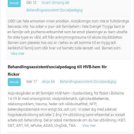
Okt 12
Vivant Omsorg AB
Ansök
Behandlingsassistent/Socialpedagog
OBS! Läs hela annonsen innan ansökan. Ansökningar som inte är fullständiga
besvaras inte. Nu söker vi jour- och familjehem i hela Sverige! Trygga barn är
en familje- och jourhemsverksamhet som tar emot placeringar av barn utsatta
för olika typer av våld, allt från anknytningstrauma till akuta skyddsbehov.
Barnen som placeras hos oss är i behov av att komma till en trygg och
kärleksfull familj som står kvar vid barnets sida oavsett vad. Barnen som...
Visa mer
Behandlingsassistent/socialpedagog till HVB-hem för
flickor
Mar 17
Akqa AB
Behandlingsassistent/Socialpedagog
Ansök
Aspviksgården är ett familjärt HVB-hem i Gustavsberg, för flickor i åldrarna
14-19 år med omsorgsbrist, skolproblematik, självskadebeteende,
relationsproblem, trauma, heder- och våldsutsatthet, NFP,
beteendeproblematik mm enligt SoL och LVU. Vi söker dig med adekvat
högskoleutbildning och/eller 2 årig YH-utbildning samt erfarenhet av socialt
arbete och behandling. Det är också meriterande om du har utbildning i KBT,
DBT, ART, MI, rePulse, ADAD, UngDok, TBA...
Visa mer