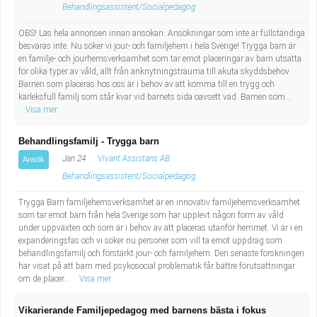
Behandlingsassistent/Socialpedagog
OBS! Läs hela annonsen innan ansökan. Ansökningar som inte är fullständiga
besvaras inte. Nu söker vi jour- och familjehem i hela Sverige! Trygga barn är
en familje- och jourhemsverksamhet som tar emot placeringar av barn utsatta
för olika typer av våld, allt från anknytningstrauma till akuta skyddsbehov.
Barnen som placeras hos oss är i behov av att komma till en trygg och
kärleksfull familj som står kvar vid barnets sida oavsett vad. Barnen som...
Visa mer
Behandlingsfamilj - Trygga barn
Jan 24
Vivant Assistans AB
Ansök
Behandlingsassistent/Socialpedagog
Trygga Barn familjehemsverksamhet är en innovativ familjehemsverksamhet
som tar emot barn från hela Sverige som har upplevt någon form av våld
under uppväxten och som är i behov av att placeras utanför hemmet. Vi är i en
expanderingsfas och vi söker nu personer som vill ta emot uppdrag som
behandlingsfamilj och förstärkt jour- och familjehem. Den senaste forskningen
har visat på att barn med psykosocial problematik får bättre förutsättningar
om de placer...
Visa mer
Vikarierande Familjepedagog med barnens bästa i fokus