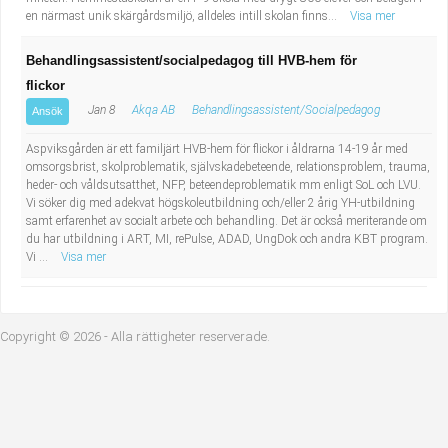
en närmast unik skärgårdsmiljö, alldeles intill skolan finns...
Visa mer
Behandlingsassistent/socialpedagog till HVB-hem för
flickor
Jan 8
Akqa AB
Behandlingsassistent/Socialpedagog
Ansök
Aspviksgården är ett familjärt HVB-hem för flickor i åldrarna 14-19 år med
omsorgsbrist, skolproblematik, självskadebeteende, relationsproblem, trauma,
heder- och våldsutsatthet, NFP, beteendeproblematik mm enligt SoL och LVU.
Vi söker dig med adekvat högskoleutbildning och/eller 2 årig YH-utbildning
samt erfarenhet av socialt arbete och behandling. Det är också meriterande om
du har utbildning i ART, MI, rePulse, ADAD, UngDok och andra KBT program.
Vi ...
Visa mer
Copyright © 2026 - Alla rättigheter reserverade.