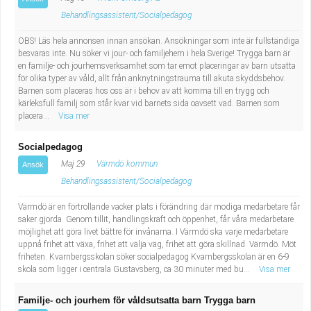
Behandlingsassistent/Socialpedagog
OBS! Läs hela annonsen innan ansökan. Ansökningar som inte är fullständiga
besvaras inte. Nu söker vi jour- och familjehem i hela Sverige! Trygga barn är
en familje- och jourhemsverksamhet som tar emot placeringar av barn utsatta
för olika typer av våld, allt från anknytningstrauma till akuta skyddsbehov.
Barnen som placeras hos oss är i behov av att komma till en trygg och
kärleksfull familj som står kvar vid barnets sida oavsett vad. Barnen som
placera...
Visa mer
Socialpedagog
Maj 29
Värmdö kommun
Ansök
Behandlingsassistent/Socialpedagog
Värmdö är en förtrollande vacker plats i förändring där modiga medarbetare får
saker gjorda. Genom tillit, handlingskraft och öppenhet, får våra medarbetare
möjlighet att göra livet bättre för invånarna. I Värmdö ska varje medarbetare
uppnå frihet att växa, frihet att välja väg, frihet att göra skillnad. Värmdö. Möt
friheten. Kvarnbergsskolan söker socialpedagog Kvarnbergsskolan är en 6-9
skola som ligger i centrala Gustavsberg, ca 30 minuter med bu...
Visa mer
Familje- och jourhem för våldsutsatta barn Trygga barn