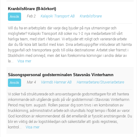
Kranbilsförare (B-körkort)
Feb 2
Kalajoki Transport AB
Kranbilsförare
Ansök
Vill du ha en arbetsplats där varje dag bjuder på nya utmaningar och
möjligheter? Kalajoki Transport AB söker nu 1-2 nya medarbetare till vårt
härliga team, med start i februari. Vi erbjuder ett roligt och varierande arbete
där du får köra lätt lastbil med kran. Dina arbetsuppgifter inkluderar att hämta
byggavfall och transportera gods till olika destinationer. Arbetet sker främst i
Stockholm med omnejd, men det kan förekomma körningar i andra delar av
la...
Visa mer
Säsongspersonal godsterminalen Stavsnäs Vinterhamn
Mar 4
Värmdö Hamnar AB
Hamnarbetare/Stuveriarbetare
Ansök
Vi söker två strukturerade och ansvarstagande godsmottagare för att hantera
inkommande och utgående gods på vår godsterminal i Stavsnäs Vinterhamn.
Period maj tom. augusti. Rollen passar dig som trivs i en kombination av
truckkörning, administrativt arbete och stundtals högt tempo i flödet av varor.
God kondition är rekommenderat då det emellanåt är fysiskt ansträngande. Du
blir en viktig del av logistikkedjan och säkerställer att gods registreras,
kontrol...
Visa mer