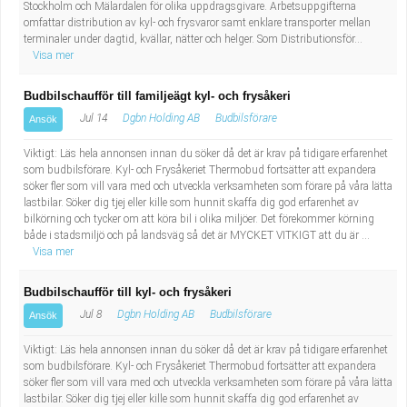
Stockholm och Mälardalen för olika uppdragsgivare. Arbetsuppgifterna
omfattar distribution av kyl- och frysvaror samt enklare transporter mellan
terminaler under dagtid, kvällar, nätter och helger. Som Distributionsför...
Visa mer
Budbilschaufför till familjeägt kyl- och frysåkeri
Jul 14
Dgbn Holding AB
Budbilsförare
Ansök
Viktigt: Läs hela annonsen innan du söker då det är krav på tidigare erfarenhet
som budbilsförare. Kyl- och Frysåkeriet Thermobud fortsätter att expandera
söker fler som vill vara med och utveckla verksamheten som förare på våra lätta
lastbilar. Söker dig tjej eller kille som hunnit skaffa dig god erfarenhet av
bilkörning och tycker om att köra bil i olika miljöer. Det förekommer körning
både i stadsmiljö och på landsväg så det är MYCKET VITKIGT att du är ...
Visa mer
Budbilschaufför till kyl- och frysåkeri
Jul 8
Dgbn Holding AB
Budbilsförare
Ansök
Viktigt: Läs hela annonsen innan du söker då det är krav på tidigare erfarenhet
som budbilsförare. Kyl- och Frysåkeriet Thermobud fortsätter att expandera
söker fler som vill vara med och utveckla verksamheten som förare på våra lätta
lastbilar. Söker dig tjej eller kille som hunnit skaffa dig god erfarenhet av