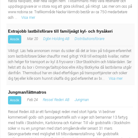
nästa hållplats, eller hela vägen hem. Tillsammans med våra resenärer och
uppdragsgivare är vi stora nog att göra skillnad, på riktigt. Läs mer om oss på
www.nobina.se. Trafikområde Nacka-Värmdö består av ca 750 medarbetare
och ...
Visa mer
Extrajobb lastbilsförare till familjeägt kyl- och frysåkeri
Mar 20
Dgbn Holding AB
Distributionsförare
Ansök
Viktigt: Läs hela annonsen innan du söker då det är krav på tidigare erfarenhet
som lastbilsförare Söker chaufför med giltigt YKB till extrajobb kvällar, nätter
och helger för transport av kyl & frysvaror i Stor-Stockholm och Mälardalen. Ser
helst att du bor i Orminge/Saltsjö-boo ellre Alby/Botkyrka då lastbilarna utgår
därifrån. Thermobud har en ökad efterfrågan på transporttjänster och söker
dig tjej eller kille som hunnit skaffa dig god erfarenhet av bi...
Visa mer
Jungman/lättmatros
Feb 24
Ressel Rederi AB
Jungman
Ansök
Ressel Rederi AB är ett familjeägt rederi med stort hjärta. Vi bedriver
kommersiell gods- och passagerartrafik och vi äger och bemannar 13 fartyg
med trafik i Stockholm, Karlskrona och Kalmar. Till vår godstrafik i Stockholm
söker vi nu en jungman med start omgående eller senast 31 mars.
Säsongsarbete med möjlighet till tillsvidareanställning. Vår godstrafik