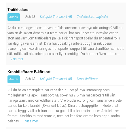
Trafikledare
Feb 18
Kalajoki Transport AB
Trafikledare, vägtrafik
Ansök
Är du en engagerad och driven trafikledare som söker nya utmaningar? Vill du
vara en del av ett dynamiskt team där du har möjlighet att utvecklas och ta
stort ansvar? Som trafikledare på Kalajoki transport spelar du en central roll i
vår dagliga verksamhet. Dina huvudsakliga arbetsuppgifter inkluderar
planering och koordinering av transporter, support till våra chaufförer, samt att
säkerställa att alla arbetsprocesser flyter smidigt. Du kommer även att ans...
Visa mer
Kranbilsförare B-körkort
Feb 18
Kalajoki Transport AB
Kranbilsförare
Ansök
Vill du ha en arbetsplats där varje dag bjuder på nya utmaningar och
möjligheter? Kalajoki Transport AB söker nu 2-3 nya medarbetare till vårt
härliga team, med omedelbar start. Vi erbjuder ett roligt och varierande arbete
där du får köra kranbil (B-körkort krävs). Dina arbetsuppgifter inkluderar att
hämta byggavfall och transportera gods till olika destinationer. Arbetet sker
främst i Stockholm med omnejd, men det kan förekomma körningar i andra
delar av...
Visa mer