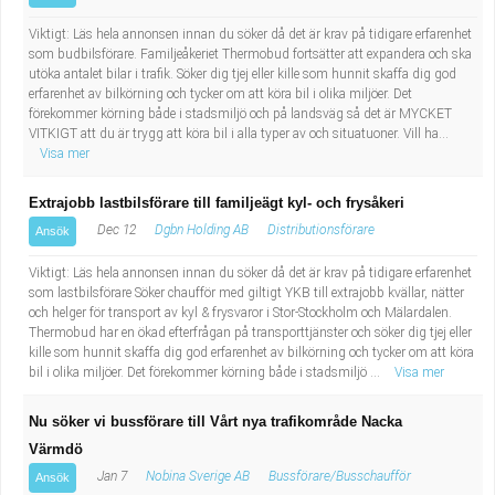
Viktigt: Läs hela annonsen innan du söker då det är krav på tidigare erfarenhet
som budbilsförare. Familjeåkeriet Thermobud fortsätter att expandera och ska
utöka antalet bilar i trafik. Söker dig tjej eller kille som hunnit skaffa dig god
erfarenhet av bilkörning och tycker om att köra bil i olika miljöer. Det
förekommer körning både i stadsmiljö och på landsväg så det är MYCKET
VITKIGT att du är trygg att köra bil i alla typer av och situatuoner. Vill ha...
Visa mer
Extrajobb lastbilsförare till familjeägt kyl- och frysåkeri
Dec 12
Dgbn Holding AB
Distributionsförare
Ansök
Viktigt: Läs hela annonsen innan du söker då det är krav på tidigare erfarenhet
som lastbilsförare Söker chaufför med giltigt YKB till extrajobb kvällar, nätter
och helger för transport av kyl & frysvaror i Stor-Stockholm och Mälardalen.
Thermobud har en ökad efterfrågan på transporttjänster och söker dig tjej eller
kille som hunnit skaffa dig god erfarenhet av bilkörning och tycker om att köra
bil i olika miljöer. Det förekommer körning både i stadsmiljö ...
Visa mer
Nu söker vi bussförare till Vårt nya trafikområde Nacka
Värmdö
Jan 7
Nobina Sverige AB
Bussförare/Busschaufför
Ansök