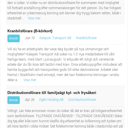
den vi söker. Vi söker nu en distributionsförare för sommaren med möjlighet
Industriell tillverkning
Behandlingsassistent/Socialpedagog
till fortsatt anställning efter sommarsäsongen för rätt person. Du har tidigare
erfarenhet av yrkesmässig körning och känner dig trygg bakom ratten, både i
stadstrafi...
Visa mer
Installation, drift, underhåll
Tandsköterska
Kranbilsförare (B-körkort)
Kropps- och skönhetsvård
Budbilsförare
Jun 10
Kalajoki Transport AB
Kranbilsförare
Ansök
Kultur, media, design
Tidningsbud/Tidningsdistributör
Vill du ha en arbetsplats där varje dag bjuder på nya utmaningar och
möjligheter? Kalajoki Transport AB söker nu 1-2 nya medarbetare till vårt
härliga team, med start i juli-augusti. Vi erbjuder ett roligt och varierande
Militärt arbete
Lärare i fritidshem/Fritidspedagog
arbete där du får köra lätt lastbil med kran. Dina arbetsuppgifter inkluderar att
hämta byggavfall och transportera gods till olika destinationer. Arbetet sker
Naturbruk
Taxiförare/Taxichaufför
främst i Stockholm med omnejd, men det kan förekomma körningar i andra
delar a...
Visa mer
Naturvetenskapligt arbete
Läkarsekreterare/Vårdadmin/Medicinsk
Distributionsförare till familjeägt kyl- och frysåkeri
Apr 26
Dgbn Holding AB
Distributionsförare
Ansök
sekreterare
Pedagogiskt arbete
Viktigt: Läs hela annonsen innan du söker då det är krav på tidigare erfarenhet
som lastbilsförare. TILLTRÄDE OMGÅENDE! - TILLTRÄDE OMGÅENDE! Söker
Lastbilsförare m.fl.
Sanering och renhållning
dig tjej eller kille som hunnit skaffa dig erfarenhet av bilkörning och tycker om
att köra lastbil i olika miljöer. Det förekommer körning både i stadsmiljö och på