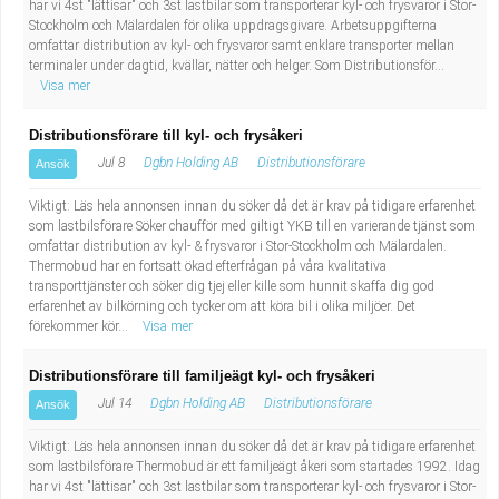
har vi 4st "lättisar" och 3st lastbilar som transporterar kyl- och frysvaror i Stor-
Stockholm och Mälardalen för olika uppdragsgivare. Arbetsuppgifterna
omfattar distribution av kyl- och frysvaror samt enklare transporter mellan
terminaler under dagtid, kvällar, nätter och helger. Som Distributionsför...
Visa mer
Distributionsförare till kyl- och frysåkeri
Jul 8
Dgbn Holding AB
Distributionsförare
Ansök
Viktigt: Läs hela annonsen innan du söker då det är krav på tidigare erfarenhet
som lastbilsförare Söker chaufför med giltigt YKB till en varierande tjänst som
omfattar distribution av kyl- & frysvaror i Stor-Stockholm och Mälardalen.
Thermobud har en fortsatt ökad efterfrågan på våra kvalitativa
transporttjänster och söker dig tjej eller kille som hunnit skaffa dig god
erfarenhet av bilkörning och tycker om att köra bil i olika miljöer. Det
förekommer kör...
Visa mer
Distributionsförare till familjeägt kyl- och frysåkeri
Jul 14
Dgbn Holding AB
Distributionsförare
Ansök
Viktigt: Läs hela annonsen innan du söker då det är krav på tidigare erfarenhet
som lastbilsförare Thermobud är ett familjeägt åkeri som startades 1992. Idag
har vi 4st "lättisar" och 3st lastbilar som transporterar kyl- och frysvaror i Stor-