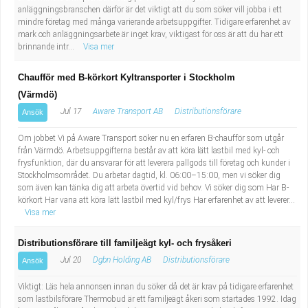
anläggningsbranschen därför är det viktigt att du som söker vill jobba i ett
mindre företag med många varierande arbetsuppgifter. Tidigare erfarenhet av
mark och anläggningsarbete är inget krav, viktigast för oss är att du har ett
brinnande intr...
Visa mer
Chaufför med B-körkort Kyltransporter i Stockholm
(Värmdö)
Jul 17
Aware Transport AB
Distributionsförare
Ansök
Om jobbet Vi på Aware Transport söker nu en erfaren B-chaufför som utgår
från Värmdö. Arbetsuppgifterna består av att köra lätt lastbil med kyl- och
frysfunktion, där du ansvarar för att leverera pallgods till företag och kunder i
Stockholmsområdet. Du arbetar dagtid, kl. 06:00–15:00, men vi söker dig
som även kan tänka dig att arbeta övertid vid behov. Vi söker dig som Har B-
körkort Har vana att köra lätt lastbil med kyl/frys Har erfarenhet av att leverer...
Visa mer
Distributionsförare till familjeägt kyl- och frysåkeri
Jul 20
Dgbn Holding AB
Distributionsförare
Ansök
Viktigt: Läs hela annonsen innan du söker då det är krav på tidigare erfarenhet
som lastbilsförare Thermobud är ett familjeägt åkeri som startades 1992. Idag