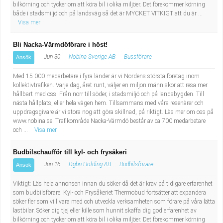
bilkörning och tycker om att köra bil i olika miljöer. Det förekommer körning
både i stadsmiljö och på landsväg så det är MYCKET VITKIGT att du är ...
Visa mer
Bli Nacka-Värmdöförare i höst!
Jun 30
Nobina Sverige AB
Bussförare
Ansök
Med 15 000 medarbetare i fyra länder är vi Nordens största företag inom
kollektivtrafiken. Varje dag, året runt, väljer en miljon människor att resa mer
hållbart med oss. Från norr till söder, i stadsmiljö och på landsbygden. Till
nästa hållplats, eller hela vägen hem. Tillsammans med våra resenärer och
uppdragsgivare är vi stora nog att göra skillnad, på riktigt. Läs mer om oss på
www.nobina.se. Trafikområde Nacka-Värmdö består av ca 700 medarbetare
och ...
Visa mer
Budbilschaufför till kyl- och frysåkeri
Jun 16
Dgbn Holding AB
Budbilsförare
Ansök
Viktigt: Läs hela annonsen innan du söker då det är krav på tidigare erfarenhet
som budbilsförare. Kyl- och Frysåkeriet Thermobud fortsätter att expandera
söker fler som vill vara med och utveckla verksamheten som förare på våra lätta
lastbilar. Söker dig tjej eller kille som hunnit skaffa dig god erfarenhet av
bilkörning och tycker om att köra bil i olika miljöer. Det förekommer körning