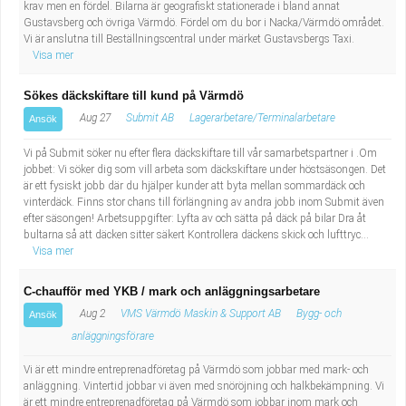
krav men en fördel. Bilarna är geografiskt stationerade i bland annat
Gustavsberg och övriga Värmdö. Fördel om du bor i Nacka/Värmdö området.
Vi är anslutna till Beställningscentral under märket Gustavsbergs Taxi.
Visa mer
Sökes däckskiftare till kund på Värmdö
Aug 27
Submit AB
Lagerarbetare/Terminalarbetare
Ansök
Vi på Submit söker nu efter flera däckskiftare till vår samarbetspartner i .Om
jobbet: Vi söker dig som vill arbeta som däckskiftare under höstsäsongen. Det
är ett fysiskt jobb där du hjälper kunder att byta mellan sommardäck och
vinterdäck. Finns stor chans till förlängning av andra jobb inom Submit även
efter säsongen! Arbetsuppgifter: Lyfta av och sätta på däck på bilar Dra åt
bultarna så att däcken sitter säkert Kontrollera däckens skick och lufttryc...
Visa mer
C-chaufför med YKB / mark och anläggningsarbetare
Aug 2
VMS Värmdö Maskin & Support AB
Bygg- och
Ansök
anläggningsförare
Vi är ett mindre entreprenadföretag på Värmdö som jobbar med mark- och
anläggning. Vintertid jobbar vi även med snöröjning och halkbekämpning. Vi
är ett mindre entreprenadföretag på Värmdö som jobbar inom mark och