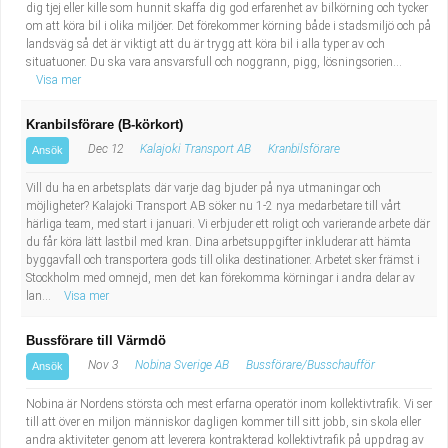
dig tjej eller kille som hunnit skaffa dig god erfarenhet av bilkörning och tycker
om att köra bil i olika miljöer. Det förekommer körning både i stadsmiljö och på
landsväg så det är viktigt att du är trygg att köra bil i alla typer av och
situatuoner. Du ska vara ansvarsfull och noggrann, pigg, lösningsorien...
Visa mer
Kranbilsförare (B-körkort)
Dec 12
Kalajoki Transport AB
Kranbilsförare
Ansök
Vill du ha en arbetsplats där varje dag bjuder på nya utmaningar och
möjligheter? Kalajoki Transport AB söker nu 1-2 nya medarbetare till vårt
härliga team, med start i januari. Vi erbjuder ett roligt och varierande arbete där
du får köra lätt lastbil med kran. Dina arbetsuppgifter inkluderar att hämta
byggavfall och transportera gods till olika destinationer. Arbetet sker främst i
Stockholm med omnejd, men det kan förekomma körningar i andra delar av
lan...
Visa mer
Bussförare till Värmdö
Nov 3
Nobina Sverige AB
Bussförare/Busschaufför
Ansök
Nobina är Nordens största och mest erfarna operatör inom kollektivtrafik. Vi ser
till att över en miljon människor dagligen kommer till sitt jobb, sin skola eller
andra aktiviteter genom att leverera kontrakterad kollektivtrafik på uppdrag av