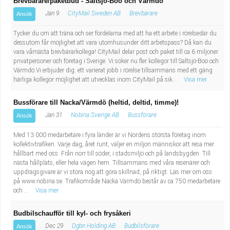
Brevbärare/paketbud - Saltsjö-Boo och Värmdö
Jan 9
CityMail Sweden AB
Brevbärare
Ansök
Tycker du om att träna och ser fördelarna med att ha ett arbete i rörelsedär du
dessutom får möjlighet att vara utomhusunder ditt arbetspass? Då kan du
vara vårnästa brevbärarkollega! CityMail delar post och paket till ca 6 miljoner
privatpersoner och företag i Sverige. Vi söker nu fler kollegor till Saltsjö-Boo och
Värmdö.Vi erbjuder dig: ett varierat jobb i rörelse tillsammans med ett gäng
härliga kollegor möjlighet att utvecklas inom CityMail på sik...
Visa mer
Bussförare till Nacka/Värmdö (heltid, deltid, timme)!
Jan 31
Nobina Sverige AB
Bussförare
Ansök
Med 13 000 medarbetare i fyra länder är vi Nordens största företag inom
kollektivtrafiken. Varje dag, året runt, väljer en miljon människor att resa mer
hållbart med oss. Från norr till söder, i stadsmiljö och på landsbygden. Till
nästa hållplats, eller hela vägen hem. Tillsammans med våra resenärer och
uppdragsgivare är vi stora nog att göra skillnad, på riktigt. Läs mer om oss
på www.nobina.se. Trafikområde Nacka Värmdö består av ca 750 medarbetare
och ...
Visa mer
Budbilschaufför till kyl- och frysåkeri
Dec 29
Dgbn Holding AB
Budbilsförare
Ansök