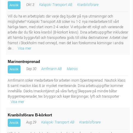
Okt 3
Kalajoki Transport AB
Kranbilsförare
Ansök
Vill du ha en arbetsplats där varje dag bjuder på nya utmaningar och
möjligheter? Kalajoki Transport AB söker nu 1-2 nya medarbetare till vårt
härliga team, med start inom 2-4 veckor. Vi erbjuder ett roligt och varierande
arbete där du får köra kranbil (B-körkort krävs). Dina arbetsuppgifter inkluderar
att hämta byggavfall och transportera gods till olika destinationer. Arbetet sker
främst i Stockholm med omnejd, men det kan förekomma körningar i andra
de...
Visa mer
Marinentreprenad
Sep 30
Amfimarin AB
Matros
Ansök
Amfimarin söker medarbetare för arbeten inom Sjöentreprenad. Nautisk klass
8 samt maskin klas 8 är mycket meriterande. Dina arbetsuppgifter kommer
innehålla: Däcks/maskintjänst på våra fartyg Skeppare på mindre båtar
Byggentreprenader, tex bryggor och kajer Bärgningar, lyft och transporter
Visa mer
Kranbilsförare B-körkort
Aug 29
Kalajoki Transport AB
Kranbilsförare
Ansök