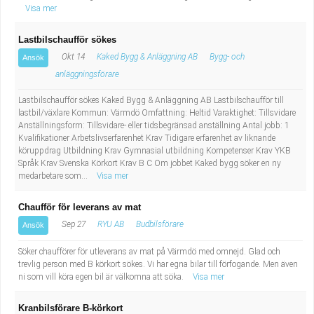
Visa mer
Lastbilschaufför sökes
Okt 14
Kaked Bygg & Anläggning AB
Bygg- och
Ansök
anläggningsförare
Lastbilschaufför sökes Kaked Bygg & Anläggning AB Lastbilschaufför till
lastbil/växlare Kommun: Värmdö Omfattning: Heltid Varaktighet: Tillsvidare
Anställningsform: Tillsvidare- eller tidsbegränsad anställning Antal jobb: 1
Kvalifikationer Arbetslivserfarenhet Krav Tidigare erfarenhet av liknande
köruppdrag Utbildning Krav Gymnasial utbildning Kompetenser Krav YKB
Språk Krav Svenska Körkort Krav B C Om jobbet Kaked bygg söker en ny
medarbetare som...
Visa mer
Chaufför för leverans av mat
Sep 27
RYU AB
Budbilsförare
Ansök
Söker chaufförer för utleverans av mat på Värmdö med omnejd. Glad och
trevlig person med B körkort sökes. Vi har egna bilar till förfogande. Men även
ni som vill köra egen bil är välkomna att söka.
Visa mer
Kranbilsförare B-körkort