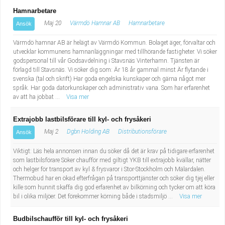
Hamnarbetare
Maj 20
Värmdö Hamnar AB
Hamnarbetare
Ansök
Värmdö hamnar AB är helägt av Värmdö Kommun. Bolaget äger, förvaltar och
utvecklar kommunens hamnanläggningar med tillhörande fastigheter. Vi söker
godspersonal till vår Godsavdelning i Stavsnäs Vinterhamn. Tjänsten är
förlagd till Stavsnäs. Vi söker dig som: Är 18 år gammal minst Är flytande i
svenska (tal och skrift) Har goda engelska kunskaper och gärna något mer
språk. Har goda datorkunskaper och administrativ vana. Som har erfarenhet
av att ha jobbat ...
Visa mer
Extrajobb lastbilsförare till kyl- och frysåkeri
Maj 2
Dgbn Holding AB
Distributionsförare
Ansök
Viktigt: Läs hela annonsen innan du söker då det är krav på tidigare erfarenhet
som lastbilsförare Söker chaufför med giltigt YKB till extrajobb kvällar, nätter
och helger för transport av kyl & frysvaror i Stor-Stockholm och Mälardalen.
Thermobud har en ökad efterfrågan på transporttjänster och söker dig tjej eller
kille som hunnit skaffa dig god erfarenhet av bilkörning och tycker om att köra
bil i olika miljöer. Det förekommer körning både i stadsmiljö ...
Visa mer
Budbilschaufför till kyl- och frysåkeri