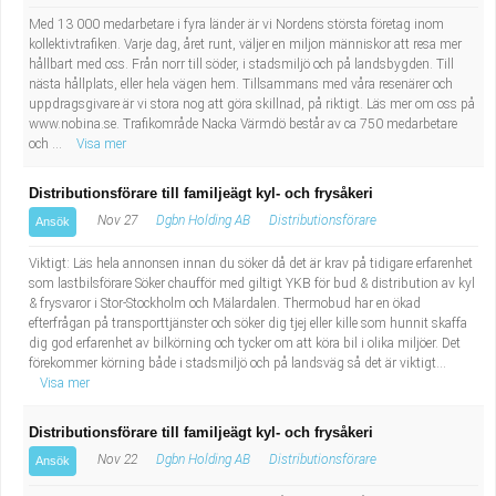
Med 13 000 medarbetare i fyra länder är vi Nordens största företag inom
kollektivtrafiken. Varje dag, året runt, väljer en miljon människor att resa mer
hållbart med oss. Från norr till söder, i stadsmiljö och på landsbygden. Till
nästa hållplats, eller hela vägen hem. Tillsammans med våra resenärer och
uppdragsgivare är vi stora nog att göra skillnad, på riktigt. Läs mer om oss på
www.nobina.se. Trafikområde Nacka Värmdö består av ca 750 medarbetare
och ...
Visa mer
Distributionsförare till familjeägt kyl- och frysåkeri
Nov 27
Dgbn Holding AB
Distributionsförare
Ansök
Viktigt: Läs hela annonsen innan du söker då det är krav på tidigare erfarenhet
som lastbilsförare Söker chaufför med giltigt YKB för bud & distribution av kyl
& frysvaror i Stor-Stockholm och Mälardalen. Thermobud har en ökad
efterfrågan på transporttjänster och söker dig tjej eller kille som hunnit skaffa
dig god erfarenhet av bilkörning och tycker om att köra bil i olika miljöer. Det
förekommer körning både i stadsmiljö och på landsväg så det är viktigt...
Visa mer
Distributionsförare till familjeägt kyl- och frysåkeri
Nov 22
Dgbn Holding AB
Distributionsförare
Ansök