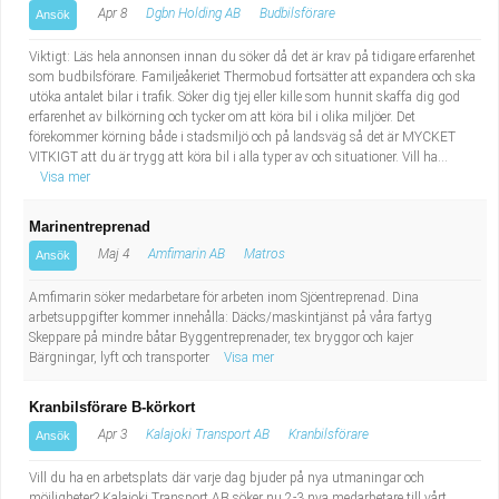
Apr 8
Dgbn Holding AB
Budbilsförare
Ansök
Viktigt: Läs hela annonsen innan du söker då det är krav på tidigare erfarenhet
som budbilsförare. Familjeåkeriet Thermobud fortsätter att expandera och ska
utöka antalet bilar i trafik. Söker dig tjej eller kille som hunnit skaffa dig god
erfarenhet av bilkörning och tycker om att köra bil i olika miljöer. Det
förekommer körning både i stadsmiljö och på landsväg så det är MYCKET
VITKIGT att du är trygg att köra bil i alla typer av och situationer. Vill ha...
Visa mer
Marinentreprenad
Maj 4
Amfimarin AB
Matros
Ansök
Amfimarin söker medarbetare för arbeten inom Sjöentreprenad. Dina
arbetsuppgifter kommer innehålla: Däcks/maskintjänst på våra fartyg
Skeppare på mindre båtar Byggentreprenader, tex bryggor och kajer
Bärgningar, lyft och transporter
Visa mer
Kranbilsförare B-körkort
Apr 3
Kalajoki Transport AB
Kranbilsförare
Ansök
Vill du ha en arbetsplats där varje dag bjuder på nya utmaningar och
möjligheter? Kalajoki Transport AB söker nu 2-3 nya medarbetare till vårt