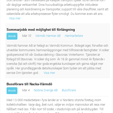
stort ansvar? Som trafikledare på Kalajoki transport spelar du en central roll i
vår dagliga verksamhet. Dina huvudsakliga arbetsuppgifter inkluderar
planering och koordinering av transporter, support till våra chaufförer, samt att
säkerställa att alla arbetsprocesser flyter smidigt. Du kommer även att ans...
Visa mer
Sommarjobb med möjlighet till förlängning
Mar 10
Värmdö Hamnar AB
Hamnarbetare
Ansök
Värmdö hamnar AB är helägt av Värmdö Kommun. Bolaget äger, förvaltar och
utvecklar kommunens hamnanläggningar med tillhörande fastigheter. Vi söker
godspersonal till vår Godsavdelning i Stavsnäs Vinterhamn. Tjänsten är
förlagd till Stavsnäs. Vi söker dig som: Är 18 år gammal minst Är flytande i
svenska (tal och skrift) Har goda engelska kunskaper och gärna något mer
språk. Har grundläggande datorkunskaper Som tycker om att jobba med
service Om tjänsten god...
Visa mer
Bussförare till Nacka-Värmdö
Mar 4
Nobina Sverige AB
Bussförare
Ansök
Med 13 000 medarbetare i fyra länder är vi Nordens största företag inom
kollektivtrafiken. Varje dag, året runt, väljer en miljon människor att resa mer
hållbart med oss. Från norr till söder, i stadsmiljö och på landsbygden. Till