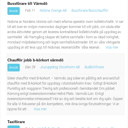
Bussförare till Värmdö
Feb 11
Nobina Sverige AB
Bussförare/Busschaufför
Ansök
Nobina är Nordens största och mest erfarna operatör inom kollektivtrafik. Vi ser
till att över en miljon människor dagligen kommer till sitt jobb, sin skola eller
andra aktiviteter genom att leverera kontrakterad kollektivtrafik på uppdrag av
samhället. Vår framgång skapar ett bättre samhälle i form av ökad rörlighet,
minskad miljöbelastning och lägre samhällskostnader. Ett av våra viktigaste
uppdrag är att leva upp till Nobinas resenärslöfte. Våra resenär...
Visa mer
Chaufför jobb b-körkort värmdö
Dec 29
Jouruppdrag Stockholm AB
Budbilsförare
Ansök
Söker chaufför med B-körkort – Värmdö Jag söker en pålitlig och ansvarsfull
chaufför med B-körkort för uppdrag i storstockholm Krav: Giltigt B-körkort
Punktlig och noggrann Trevlig och professionell i bemötandet Om jobbet:
Körning enligt överenskommelse Heltid Plats: Värmdö Lön: Enligt
överenskommelse Intresserad? Hör av dig och berätta kort om dig själv. Öppen
för alla Vi fokuserar på din kompetens, inte dina övriga förutsättningar. Vi är
öppna för att ...
Visa mer
Taxiförare