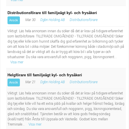
Visa mer
Distributionsförare till familjeägt kyl- och frysåkeri
Mar 30
Dgbn Holding AB
Distributionsförare
Ansök
Viktigt: Läs hela annonsen innan du söker då det är krav på tidigare erfarenhet
som lastbilsförare. TILLTRÄDE OMGÅENDE! - TILLTRÄDE OMGÅENDE! Söker
dig tjej eller kille som hunnit skaffa dig god erfarenhet av bilkörning och tycker
om att köra bil i olika miljöer. Det förekommer körning både i stadsmiljö och på
landsväg så det är viktigt att du är trygg att köra bil i alla typer av och
situatuoner. Du ska vara ansvarsfull och noggrann, pigg, lösningsorient...
Visa mer
Helgförare till familjeägt kyl- och frysåkeri
Mar 21
Dgbn Holding AB
Distributionsförare
Ansök
Viktigt: Läs hela annonsen innan du söker då det är krav på tidigare erfarenhet
som lastbilsförare. TILLTRÄDE OMGÅENDE! - TILLTRÄDE OMGÅENDE! Söker
dig tjej eller kille vill ha ett extra jobb på kvällar och helger fråmst fredag, lördag
och söndag. Du ska vara ansvarsfull och noggrann, pigg, lösningsorienterad,
glad och snabbfotad. Tjänsten består av att köra gods fredag-söndag
(kväll/natt) från Årsta till Uppsala och Västerås. Godset körs mellan
Treminale...
Visa mer