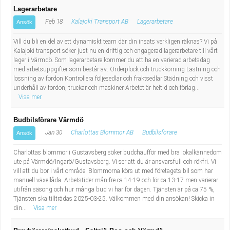
Lagerarbetare
Feb 18
Kalajoki Transport AB
Lagerarbetare
Ansök
Vill du bli en del av ett dynamiskt team där din insats verkligen räknas? Vi på
Kalajoki transport söker just nu en driftig och engagerad lagerarbetare till vårt
lager i Värmdö. Som lagerarbetare kommer du att ha en varierad arbetsdag
med arbetsuppgifter som består av: Orderplock och truckkörning Lastning och
lossning av fordon Kontrollera följesedlar och fraktsedlar Städning och visst
underhåll av fordon, truckar och maskiner Arbetet är heltid och förlag...
Visa mer
Budbilsförare Värmdö
Jan 30
Charlottas Blommor AB
Budbilsförare
Ansök
Charlottas blommor i Gustavsberg söker budchaufför med bra lokalkännedom
ute på Värmdö/Ingarö/Gustavsberg. Vi ser att du är ansvarsfull och rökfri. Vi
vill att du bor i vårt område. Blommorna körs ut med företagets bil som har
manuell växellåda. Arbetstider mån-fre ca 14-19 och lör ca 13-17 men varierar
utifrån säsong och hur många bud vi har för dagen. Tjänsten är på ca 75 %,
Tjänsten ska tillträdas 2025-03-25. Välkommen med din ansökan! Skicka in
din...
Visa mer