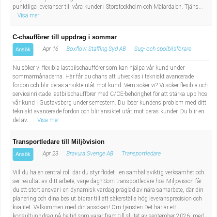
punktliga leveranser till våra kunder i Storstockholm och Mälardalen. Tjäns...
Visa mer
C-chaufförer till uppdrag i sommar
Apr 16
Boxflow Staffing Syd AB
Sug- och spolbilsförare
Ansök
Nu söker vi flexibla lastbilschaufförer som kan hjälpa vår kund under
sommarmånaderna. Här får du chans att utvecklas i tekniskt avancerade
fordon och blir deras ansikte utåt mot kund. Vem söker vi? Vi söker flexibla och
serviceinriktade lastbilschaufförer med C/CE-behörighet för att stärka upp hos
vår kund i Gustavsberg under semestern. Du löser kundens problem med ditt
tekniskt avancerade fordon och blir ansiktet utåt mot deras kunder. Du blir en
del av...
Visa mer
Transportledare till Miljövision
Apr 23
Bravura Sverige AB
Transportledare
Ansök
Vill du ha en central roll där du styr flödet i en samhällsviktig verksamhet och
ser resultat av ditt arbete, varje dag? Som transportledare hos Miljövision får
du ett stort ansvar i en dynamisk vardag präglad av nära samarbete, där din
planering och dina beslut bidrar till att säkerställa hög leveransprecision och
kvalitet. Välkommen med din ansökan! Om tjänsten Det här är ett
konsultuppdrag på heltid som varar fram till slutet av september 2026, med