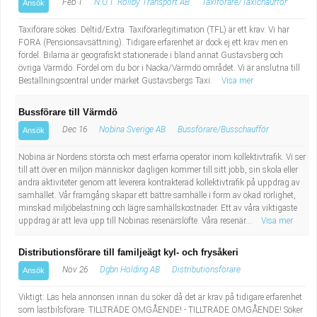
Feb 1
N.O.T. Rollby Transport AB
Taxiförare/Taxichaufför
Ansök
Taxiförare sökes. Deltid/Extra. Taxiförarlegitimation (TFL) är ett krav. Vi har
FORA (Pensionsavsättning). Tidigare erfarenhet är dock ej ett krav men en
fördel. Bilarna är geografiskt stationerade i bland annat Gustavsberg och
övriga Värmdö. Fördel om du bor i Nacka/Värmdö området. Vi är anslutna till
Beställningscentral under märket Gustavsbergs Taxi.
Visa mer
Bussförare till Värmdö
Dec 16
Nobina Sverige AB
Bussförare/Busschaufför
Ansök
Nobina är Nordens största och mest erfarna operatör inom kollektivtrafik. Vi ser
till att över en miljon människor dagligen kommer till sitt jobb, sin skola eller
andra aktiviteter genom att leverera kontrakterad kollektivtrafik på uppdrag av
samhället. Vår framgång skapar ett bättre samhälle i form av ökad rörlighet,
minskad miljöbelastning och lägre samhällskostnader. Ett av våra viktigaste
uppdrag är att leva upp till Nobinas resenärslöfte. Våra resenär...
Visa mer
Distributionsförare till familjeägt kyl- och frysåkeri
Nov 26
Dgbn Holding AB
Distributionsförare
Ansök
Viktigt: Läs hela annonsen innan du söker då det är krav på tidigare erfarenhet
som lastbilsförare. TILLTRÄDE OMGÅENDE! - TILLTRÄDE OMGÅENDE! Söker