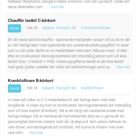
trafikerar Stockholms skärgård mellan Arholma i norr och Landsort i söder och
öarna däremellan som ...
Visa mer
Chaufför lastbil C-körkort
Feb 18
Kalajoki Transport AB
Distributionsförare
Ansök
Bli vår nästa lastbilschaufför - spännande möjligheter väntar! Vill du bli en del
av vårt härliga team med spännande och varierande arbetsuppgifter? Vi växer
just nu och söker därför en ny medarbetare med start i februari-mars. Vi letar
efter en strukturerad, lösningsorienterad och stresstålig person som vill köra
lastbil (krav: C-körkort + YKB). Arbetsuppgifterna består av att köra lastbil
med gods (pallar, solceller och virke) och kärlhämtningar samt va...
Visa mer
Kranbilsförare B-körkort
Feb 18
Kalajoki Transport AB
Kranbilsförare
Ansök
Vi växer och söker nu 2-3 medarbetare till vårt härliga team med start
omgående. Vi söker dig som är strukturerad, lösningsorienterad och stresstålig
som vill köra kranbil (B-körkort). Det är ett roligt och varierande arbete med
härliga kollegor. Det är meriterande med erfarenhet dock ser vi gärna att din
personlighet stämmer överens med vår värdegrund. Som person behöver du
vara driven, ansvarstagande och ambitiös. Att kunna ta initiativ men även
vara ödm...
Visa mer