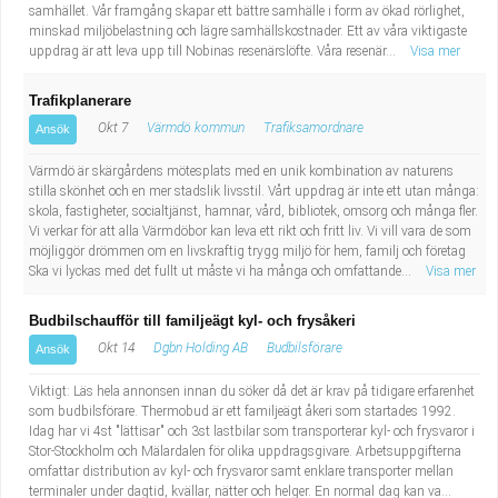
samhället. Vår framgång skapar ett bättre samhälle i form av ökad rörlighet,
minskad miljöbelastning och lägre samhällskostnader. Ett av våra viktigaste
uppdrag är att leva upp till Nobinas resenärslöfte. Våra resenär...
Visa mer
Trafikplanerare
Okt 7
Värmdö kommun
Trafiksamordnare
Ansök
Värmdö är skärgårdens mötesplats med en unik kombination av naturens
stilla skönhet och en mer stadslik livsstil. Vårt uppdrag är inte ett utan många:
skola, fastigheter, socialtjänst, hamnar, vård, bibliotek, omsorg och många fler.
Vi verkar för att alla Värmdöbor kan leva ett rikt och fritt liv. Vi vill vara de som
möjliggör drömmen om en livskraftig trygg miljö för hem, familj och företag
Ska vi lyckas med det fullt ut måste vi ha många och omfattande...
Visa mer
Budbilschaufför till familjeägt kyl- och frysåkeri
Okt 14
Dgbn Holding AB
Budbilsförare
Ansök
Viktigt: Läs hela annonsen innan du söker då det är krav på tidigare erfarenhet
som budbilsförare. Thermobud är ett familjeägt åkeri som startades 1992.
Idag har vi 4st "lättisar" och 3st lastbilar som transporterar kyl- och frysvaror i
Stor-Stockholm och Mälardalen för olika uppdragsgivare. Arbetsuppgifterna
omfattar distribution av kyl- och frysvaror samt enklare transporter mellan
terminaler under dagtid, kvällar, nätter och helger. En normal dag kan va...