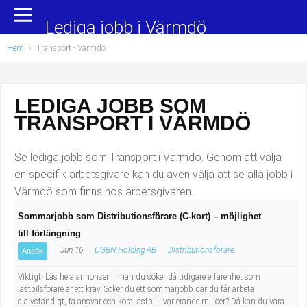
Yrkesområden
Populära jobb
Lediga jobb i Värmdö
Hem
›
Transport
- Värmdö
Administration, ekonomi, juridik
Undersköterska, hemtjänst och äldreboende
Bygg och anläggning
Städare/Lokalvårdare
LEDIGA JOBB SOM
TRANSPORT I VÄRMDÖ
Chefer och verksamhetsledare
Barnskötare
Data/IT
Lärare i förskola/Förskollärare
Se lediga jobb som Transport i Värmdö. Genom att välja
en specifik arbetsgivare kan du även välja att se alla jobb i
Försäljning, inköp, marknadsföring
Lagerarbetare
Värmdö som finns hos arbetsgivaren.
Sommarjobb som Distributionsförare (C-kort) – möjlighet
Hantverksyrken
Bussförare/Busschaufför
till förlängning
Jun 16
DGBN Holding AB
Distributionsförare
Hotell, restaurang, storhushåll
Elevassistent
Ansök
Viktigt: Läs hela annonsen innan du söker då tidigare erfarenhet som
Hälso- och sjukvård
Personlig assistent
lastbilsförare är ett krav. Söker du ett sommarjobb där du får arbeta
självständigt, ta ansvar och köra lastbil i varierande miljöer? Då kan du vara