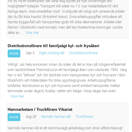
Vill du ha en arbetsplats där varje dag bjuder på nya utmaningar och
möjligheter? Kalajoki Transport AB söker nu 1-2 nya medarbetare till vårt
härliga team, med omedelbar start. Vi erbjuder ett roligt och varierande arbete
där du får köra kranbil (B-körkort krävs). Dina arbetsuppgifter inkluderar att
hämta byggavfall och transportera gods till olika destinationer. Arbetet sker
främst i Stockholm med omnejd, men det kan förekomma körningar i andra
delar av...
Visa mer
Distributionsförare till familjeägt kyl- och frysåkeri
Sep 3
Dgbn Holding AB
Distributionsförare
Ansök
Viktigt: Läs hela annonsen innan du söker då det är krav på tidigare erfarenhet
som lastbilsförare Thermobud är ett familjeägt åkeri som startades 1992. Idag
har vi 4st "lättisar" och 3st lastbilar som transporterar kyl- och frysvaror i Stor-
Stockholm och Mälardalen för olika uppdragsgivare. Arbetsuppgifterna
omfattar distribution av kyl- och frysvaror samt enklare transporter mellan
terminaler under dagtid, kvällar, nätter och helger. Vissa dagar kan även...
Visa mer
Hamnarbetare / Truckförare Vikariat
Aug 28
Värmdö Hamnar AB
Truckförare
Ansök
Värmdö Hamnar AB är ett kommunägt aktiebolag som drivs affärsmässigt