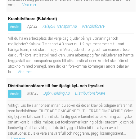
omg...
Visa mer
Kranbilsförare (B-körkort)
Apr 22
Kalajoki Transport AB
Kranbilsförare
Ansök
Vill du ha en arbetsplats där varje dag bjuder på nya utmaningar och
möjligheter? Kalajoki Transport AB söker nu 1-2 nya medarbetare till vårt
härliga team, med start i maj-juni. Vi erbjuder ett roligt och varierande arbete
där du får köra lätt lastbil med kran. Dina arbetsuppgifter inkluderar att hämta
byggavfall och transportera gods till olika destinationer. Arbetet sker främst i
Stockholm med omnejd, men det kan förekomma körningar i andra delar av
la...
Visa mer
Distributionsförare till familjeägt kyl- och frysåkeri
Mar 25
Dgbn Holding AB
Distributionsförare
Ansök
Viktigt: Läs hela annonsen innan du söker då det är krav på tidigare erfarenhet
som lastbilsförare. TILLTRÄDE OMGÅENDE! - TILLTRÄDE OMGÅENDE! Söker
dig tjej eller kille som hunnit skaffa dig god erfarenhet av bilkörning och tycker
om att köra bil i olika miljöer. Det förekommer körning både i stadsmiljö och på
landsväg så det är viktigt att du är trygg att köra bil i alla typer av och
situatuoner. Du ska vara ansvarsfull och noggrann, pigg, lösningsorient...