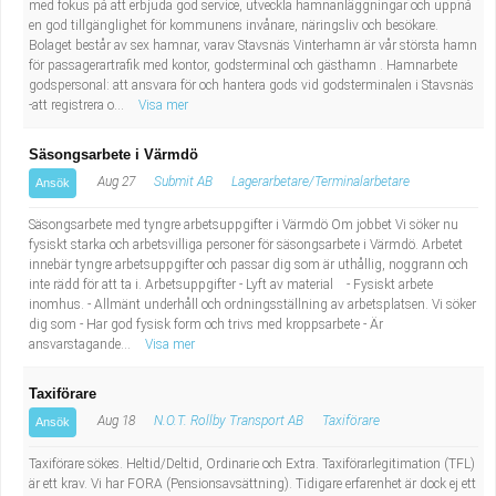
med fokus på att erbjuda god service, utveckla hamnanläggningar och uppnå
en god tillgänglighet för kommunens invånare, näringsliv och besökare.
Bolaget består av sex hamnar, varav Stavsnäs Vinterhamn är vår största hamn
för passagerartrafik med kontor, godsterminal och gästhamn . Hamnarbete
godspersonal: att ansvara för och hantera gods vid godsterminalen i Stavsnäs
-att registrera o...
Visa mer
Säsongsarbete i Värmdö
Aug 27
Submit AB
Lagerarbetare/Terminalarbetare
Ansök
Säsongsarbete med tyngre arbetsuppgifter i Värmdö Om jobbet Vi söker nu
fysiskt starka och arbetsvilliga personer för säsongsarbete i Värmdö. Arbetet
innebär tyngre arbetsuppgifter och passar dig som är uthållig, noggrann och
inte rädd för att ta i. Arbetsuppgifter - Lyft av material - Fysiskt arbete
inomhus. - Allmänt underhåll och ordningsställning av arbetsplatsen. Vi söker
dig som - Har god fysisk form och trivs med kroppsarbete - Är
ansvarstagande...
Visa mer
Taxiförare
Aug 18
N.O.T. Rollby Transport AB
Taxiförare
Ansök
Taxiförare sökes. Heltid/Deltid, Ordinarie och Extra. Taxiförarlegitimation (TFL)
är ett krav. Vi har FORA (Pensionsavsättning). Tidigare erfarenhet är dock ej ett