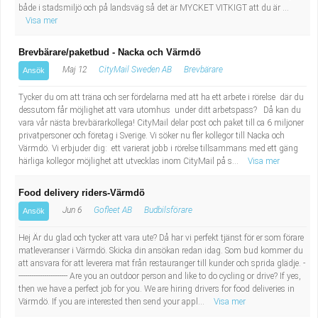
både i stadsmiljö och på landsväg så det är MYCKET VITKIGT att du är ...
Visa mer
Brevbärare/paketbud - Nacka och Värmdö
Maj 12
CityMail Sweden AB
Brevbärare
Ansök
Tycker du om att träna och ser fördelarna med att ha ett arbete i rörelse där du
dessutom får möjlighet att vara utomhus under ditt arbetspass? Då kan du
vara vår nästa brevbärarkollega! CityMail delar post och paket till ca 6 miljoner
privatpersoner och företag i Sverige. Vi söker nu fler kollegor till Nacka och
Värmdö. Vi erbjuder dig: ett varierat jobb i rörelse tillsammans med ett gäng
härliga kollegor möjlighet att utvecklas inom CityMail på s...
Visa mer
Food delivery riders-Värmdö
Jun 6
Gofleet AB
Budbilsförare
Ansök
Hej Är du glad och tycker att vara ute? Då har vi perfekt tjänst för er som förare
matleveranser i Värmdö. Skicka din ansökan redan idag. Som bud kommer du
att ansvara för att leverera mat från restauranger till kunder och sprida glädje. -
----------------------- Are you an outdoor person and like to do cycling or drive? If yes,
then we have a perfect job for you. We are hiring drivers for food deliveries in
Värmdö. If you are interested then send your appl...
Visa mer