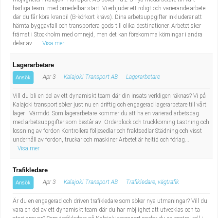
härliga team, med omedelbar start. Vi erbjuder ett roligt och varierande arbete
där du får köra kranbil (B-körkort krävs). Dina arbetsuppgifter inkluderar att
hämta byggavfall och transportera gods till olika destinationer. Arbetet sker
främst i Stockholm med omnejd, men det kan förekomma körningar i andra
delar av...
Visa mer
Lagerarbetare
Apr 3
Kalajoki Transport AB
Lagerarbetare
Ansök
Vill du bli en del av ett dynamiskt team där din insats verkligen räknas? Vi på
Kalajoki transport söker just nu en driftig och engagerad lagerarbetare till vårt
lager i Värmdö. Som lagerarbetare kommer du att ha en varierad arbetsdag
med arbetsuppgifter som består av: Orderplock och truckkörning Lastning och
lossning av fordon Kontrollera följesedlar och fraktsedlar Städning och visst
underhåll av fordon, truckar och maskiner Arbetet är heltid och förlag...
Visa mer
Trafikledare
Apr 3
Kalajoki Transport AB
Trafikledare, vägtrafik
Ansök
Är du en engagerad och driven trafikledare som söker nya utmaningar? Vill du
vara en del av ett dynamiskt team där du har möjlighet att utvecklas och ta