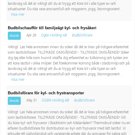
Fastighetsskötare
Socialt arbete
landsväg så det är viktigt att du är trygg att köra bil i alla typer av och
situatuoner. Du ska vara ansvarsfull och noggrann, pigg, lösningsorient...
Visa mer
Informatör/Kommunikatör
Säkerhetsarbete
Budbilschaufför till familjeägt kyl- och frysåkeri
Brevbärare
Tekniskt arbete
Apr 26
Dgbn Holding AB
Budbilsförare
Ansök
Sjuksköterska, grundutbildad
Viktigt: Läs hela annonsen innan du söker då det är krav på tidigare erfarenhet
Transport
som lastbilsförare. TILLTRÄDE OMGÅENDE! - TILLTRÄDE OMGÅENDE! Söker
dig tjej eller kille som hunnit skaffa dig erfarenhet av bilkörning och tycker om
Kock, storhushåll
att köra lastbil i olika miljöer. Det förekommer körning både i stadsmiljö och på
landsväg så det är viktigt att du är trygg att köra bil i alla typer av och
situatuoner. Du ska vara ansvarsfull och noggrann, pigg, lösningsorient...
Undersköterska, vård- o specialavd. o mottagning
Visa mer
Bibliotekarie
Budbilsförare för kyl- och frystransporter
Maj 31
DGBN Holding AB
Budbilsförare
Ansök
Administrativ assistent
Viktigt: Läs hela annonsen innan du söker då det är krav på tidigare erfarenhet
som lastbilsförare. TILLTRÄDE OMGÅENDE! - TILLTRÄDE OMGÅENDE! Vill
Lärare i gymnasiet
du köra kyl- och frysvaror i Stockholm och Mälardalen? Thermobud söker nu en
erfaren budbilsförare för distribution av kyl- och frysvaror med lätt lastbil. Vi
erbjuder ett självständigt och varierande arbete där du ansvarar för säkra och